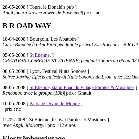
28-05-2008 [
Tours, le Donald's pub
]
Angil jouera wowee zowee de Pavement
| prix : nc
B R OAD WAY
18-04-2008 [
Bourgoin, Les Abattoirs
]
Carte Blanche à 6Am Prod pendant le festival Electrochocs : B R 
05-05-2008 [
St Etienne,
]
CREATION COMEDIE ST ETIENNE, pendant 3 jours du 05 au 08 
08-05-2008 [
Lyon, Festival Nuits Sonores
]
Soirée Jarring Effects au festival Nuits Sonores de Lyon, avec Ez3kie
08-05-2008 [
St Etienne, stand Fnac du village Paroles & Musiques
]
Rencontre avec le groupe (13h)
| prix : Gratuit
10-05-2008 [
Paris, le Divan du Monde
]
| prix : nc
11-05-2008 [
St Etienne, festival Paroles et Musiques
]
avec Angil, Moriarty.
| prix : 12 euros
Electröphonvintage