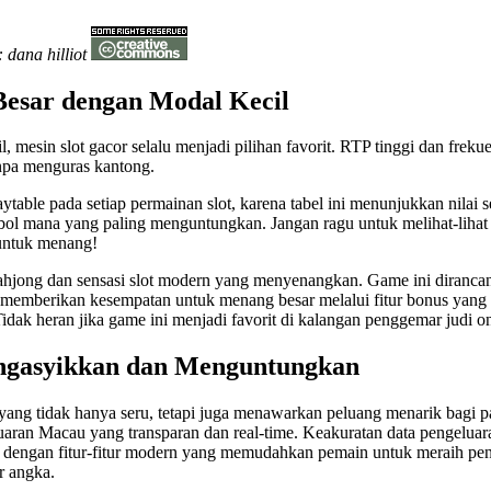
 dana hilliot
esar dengan Modal Kecil
 mesin slot gacor selalu menjadi pilihan favorit. RTP tinggi dan fre
npa menguras kantong.
ytable pada setiap permainan slot, karena tabel ini menunjukkan nilai se
ol mana yang paling menguntungkan. Jangan ragu untuk melihat-lihat f
 untuk menang!
ahjong dan sensasi slot modern yang menyenangkan. Game ini diranc
memberikan kesempatan untuk menang besar melalui fitur bonus yang
idak heran jika game ini menjadi favorit di kalangan penggemar judi on
ngasyikkan dan Menguntungkan
 yang tidak hanya seru, tetapi juga menawarkan peluang menarik bagi
aran Macau yang transparan dan real-time. Keakuratan data pengeluar
pi dengan fitur-fitur modern yang memudahkan pemain untuk meraih pe
r angka.