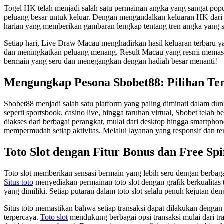
Togel HK telah menjadi salah satu permainan angka yang sangat popul
peluang besar untuk keluar. Dengan mengandalkan keluaran HK dari s
harian yang memberikan gambaran lengkap tentang tren angka yang s
Setiap hari, Live Draw Macau menghadirkan hasil keluaran terbaru 
dan meningkatkan peluang menang. Result Macau yang resmi memasti
bermain yang seru dan menegangkan dengan hadiah besar menanti!
Mengungkap Pesona Sbobet88: Pilihan Ter
Sbobet88 menjadi salah satu platform yang paling diminati dalam d
seperti sportsbook, casino live, hingga taruhan virtual, Sbobet telah
diakses dari berbagai perangkat, mulai dari desktop hingga smartpho
mempermudah setiap aktivitas. Melalui layanan yang responsif dan t
Toto Slot dengan Fitur Bonus dan Free S
Toto slot memberikan sensasi bermain yang lebih seru dengan berbaga
Situs toto
menyediakan permainan toto slot dengan grafik berkualitas
yang dimiliki. Setiap putaran dalam toto slot selalu penuh kejutan 
Situs toto memastikan bahwa setiap transaksi dapat dilakukan deng
terpercaya.
Toto slot
mendukung berbagai opsi transaksi mulai dari tra