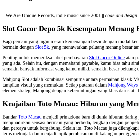
|| We Are Unique Records, indie music since 2001 ||
code and design :
Slot Gacor Depo 5k Kesempatan Menang B
Bagi pemain yang ingin meraih kemenangan besar dengan modal kecil,
bermain dengan
Slot 5k
, yang menawarkan peluang menang besar ta
Penting untuk memeriksa tabel pembayaran
Slot Gacor Online
atau pa
yang ada. Selain itu, dengan memahami paytable, kamu bisa tahu simb
semakin banyak informasi yang kamu miliki, semakin besar peluang
Mahjong Slot adalah kombinasi sempurna antara permainan klasik M
tampilan visual yang memukau. Setiap putaran dalam
Mahjong Ways
elemen strategi Mahjong dengan keberuntungan yang khas dari slot. T
Keajaiban Toto Macau: Hiburan yang Me
Bandar
Toto Macau
menjadi primadona baru di dunia hiburan daring
menghadirkan sensasi bermain yang berbeda, lengkap dengan pengelu
dan percaya untuk bergabung. Selain itu, Toto Macau juga dilengka
terus melonjak dan menjadi topik pembicaraan di kalangan penggema