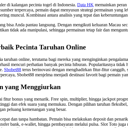
er di kalangan pecinta togel di Indonesia.
Data HK
memainkan peran p
umber terpercaya, pemain dapat menyusun strategi permainan yang leb
ering muncul. Kombinasi antara analisis yang tepat dan keberuntunga
yang bisa Anda pantau langsung. Dengan mengikuti keluaran Macau seca
kan tidak ada manipulasi, sehingga permainan tetap fair dan mengu
baik Pecinta Taruhan Online
unia taruhan online, terutama bagi mereka yang menginginkan pengal
 berhasil mencuri perhatian banyak pecinta hiburan. Popularitasnya tid
ne.
Sbobet88
terus berinovasi dengan menghadirkan fitur-fitur canggih,
erpercaya, Sbobet88 menjelma menjadi destinasi favorit bagi pemain y
pin yang Menggiurkan
i fitur bonus yang menarik. Free spin, multiplier, hingga jackpot pro
 tinggi dan efek suara yang memukau. Dengan pilihan taruhan fleksibel
dengan peluang kemenangan yang besar.
an cepat dan tanpa hambatan. Pemain bisa melakukan deposit dan pena
nsfer bank, e-wallet, hingga pembayaran melalui pulsa. Slot Toto juga 