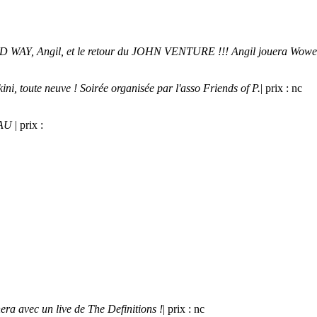
OAD WAY, Angil, et le retour du JOHN VENTURE !!! Angil jouera Wow
ni, toute neuve ! Soirée organisée par l'asso Friends of P.
| prix : nc
NAU
| prix :
ra avec un live de The Definitions !
| prix : nc