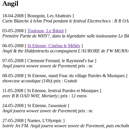
Angil
18-04-2008 [
Bourgoin, Les Abattoirs
]
Carte Blanche à 6Am Prod pendant le festival Electrochocs : B R 
03-05-2008 [
Toulouse, Le Bikini
]
Première Partie de WHY?, dans la légendaire salle toulousaine Le Biki
06-05-2008 [
St Etienne, Cinéma le Méliès
]
Angil & the Hiddentracks accompagnent L'AURORE de FW MUR
07-05-2008 [
Clermont Ferrand, le Raymond's bar
]
Angil jouera wowee zowee de Pavement
| prix : nc
08-05-2008 [
St Etienne, stand Fnac du village Paroles & Musiques
]
showcase acoustique (14h)
| prix : Gratuit
11-05-2008 [
St Etienne, festival Paroles et Musiques
]
avec B R OAD WAY, Moriarty.
| prix : 12 euros
24-05-2008 [
St Etienne, l'assomoir
]
Angil jouera wowee zowee de Pavement
| prix : nc
27-05-2008 [
Nantes, L'Olympic
]
Soirée Jet FM. Angil jouera wowee zowee de Pavement, puis enchaîne