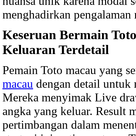
nuansa unik karena modal s
menghadirkan pengalaman 
Keseruan Bermain Toto
Keluaran Terdetail
Pemain Toto macau yang se
macau
dengan detail untuk
Mereka menyimak Live dra
angka yang keluar. Result 
pertimbangan dalam menent