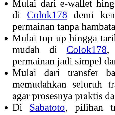
Mulai dari e-wallet hing
di
Colok178
demi keny
permainan tanpa hambatan
Mulai top up hingga tar
mudah di
Colok178
,
permainan jadi simpel da
Mulai dari transfer b
memudahkan seluruh tr
agar prosesnya praktis da
Di
Sabatoto
, pilihan 