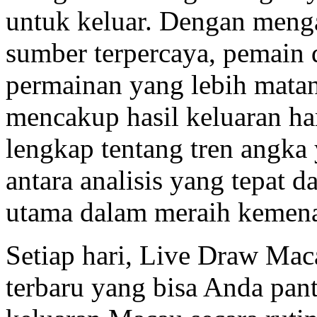
untuk keluar. Dengan meng
sumber terpercaya, pemain 
permainan yang lebih matan
mencakup hasil keluaran h
lengkap tentang tren angka
antara analisis yang tepat 
utama dalam meraih kemena
Setiap hari, Live Draw Mac
terbaru yang bisa Anda pan