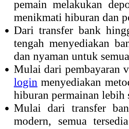
pemain melakukan depos
menikmati hiburan dan p
Dari transfer bank hing
tengah menyediakan ban
dan nyaman untuk semua
Mulai dari pembayaran v
login
menyediakan metod
hiburan permainan lebih 
Mulai dari transfer ba
modern, semua tersedi