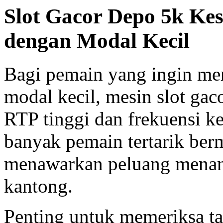
Slot Gacor Depo 5k K
dengan Modal Kecil
Bagi pemain yang ingin me
modal kecil, mesin slot gaco
RTP tinggi dan frekuensi 
banyak pemain tertarik be
menawarkan peluang menan
kantong.
Penting untuk memeriksa t