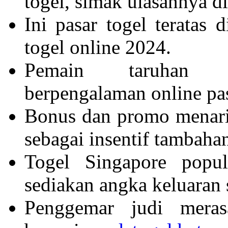
togel, simak ulasannya d
Ini pasar togel teratas 
togel online 2024.
Pemain taruha
berpengalaman online pas
Bonus dan promo menari
sebagai insentif tambaha
Togel Singapore popul
sediakan angka keluaran
Penggemar judi meras