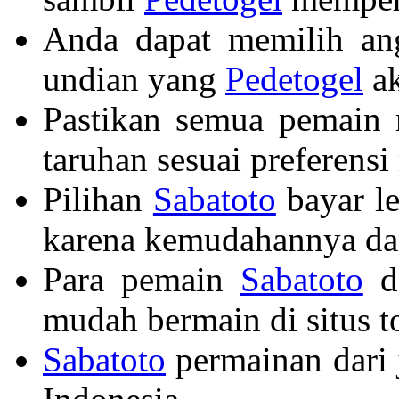
Anda dapat memilih ang
undian yang
Pedetogel
ak
Pastikan semua pemain
taruhan sesuai preferens
Pilihan
Sabatoto
bayar l
karena kemudahannya da
Para pemain
Sabatoto
da
mudah bermain di situs to
Sabatoto
permainan dari j