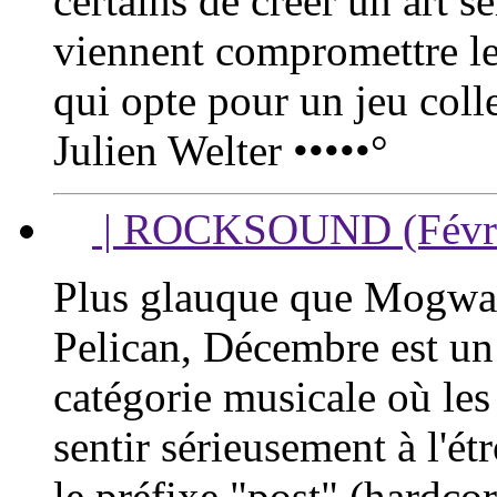
certains de créer un art s
viennent compromettre le
qui opte pour un jeu colle
Julien Welter •••••°
| ROCKSOUND (Févri
Plus glauque que Mogwaï
Pelican, Décembre est un
catégorie musicale où le
sentir sérieusement à l'ét
le préfixe "post" (hardcor