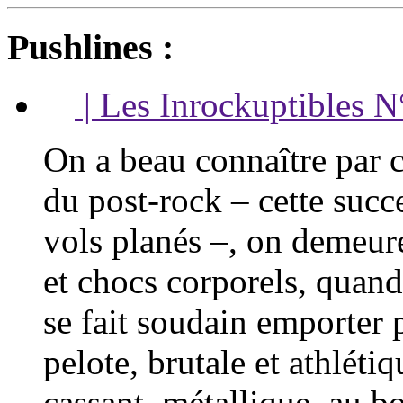
Pushlines :
| Les Inrockuptibles N
On a beau connaître par c
du post-rock – cette succ
vols planés –, on demeure
et chocs corporels, quand
se fait soudain emporter 
pelote, brutale et athléti
cassant, métallique, au b