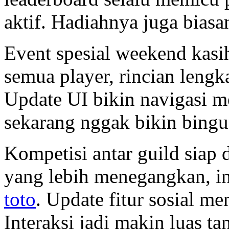
aktif. Hadiahnya juga bias
Event spesial weekend kasi
semua player, rincian leng
Update UI bikin navigasi me
sekarang nggak bikin bingu
Kompetisi antar guild siap 
yang lebih menegangkan, in
toto
. Update fitur sosial 
Interaksi jadi makin luas ta