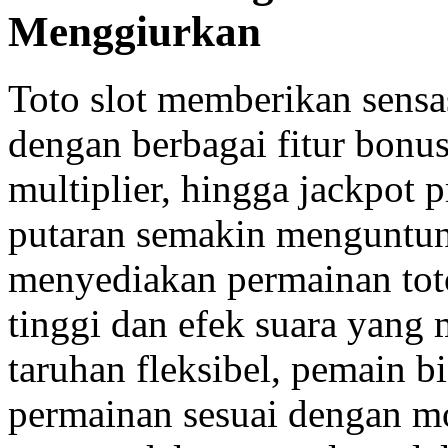
Menggiurkan
Toto slot memberikan sensa
dengan berbagai fitur bonus
multiplier, hingga jackpot 
putaran semakin menguntu
menyediakan permainan toto
tinggi dan efek suara yang
taruhan fleksibel, pemain b
permainan sesuai dengan mo