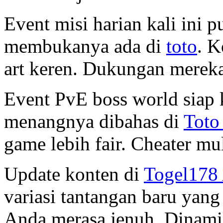
Event misi harian kali ini 
membukanya ada di
toto
. K
art keren. Dukungan merek
Event PvE boss world siap k
menangnya dibahas di
Toto
game lebih fair. Cheater mul
Update konten di
Togel178 
variasi tantangan baru yan
Anda merasa jenuh. Dinami