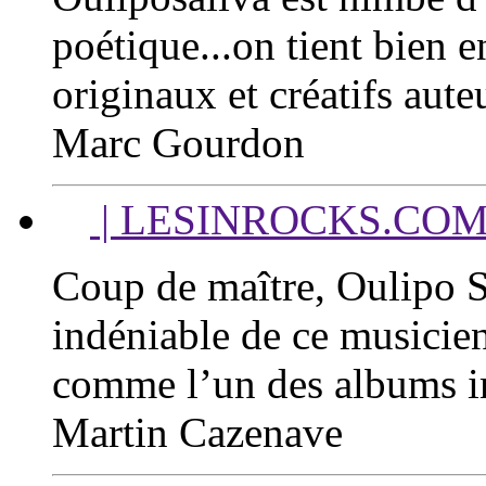
poétique...on tient bien 
originaux et créatifs aut
Marc Gourdon
| LESINROCKS.CO
Coup de maître, Oulipo Sa
indéniable de ce musicie
comme l’un des albums i
Martin Cazenave