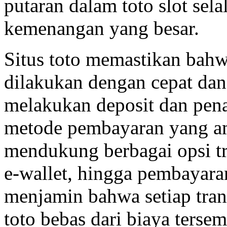
putaran dalam toto slot sel
kemenangan yang besar.
Situs toto memastikan bahwa
dilakukan dengan cepat dan
melakukan deposit dan pen
metode pembayaran yang am
mendukung berbagai opsi tra
e-wallet, hingga pembayaran
menjamin bahwa setiap trans
toto bebas dari biaya ters