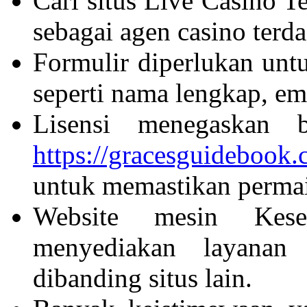
Cari situs Live Casino 
sebagai agen casino terdaf
Formulir diperlukan unt
seperti nama lengkap, em
Lisensi menegaskan b
https://gracesguidebook.
untuk memastikan permai
Website mesin Kes
menyediakan layana
dibanding situs lain.