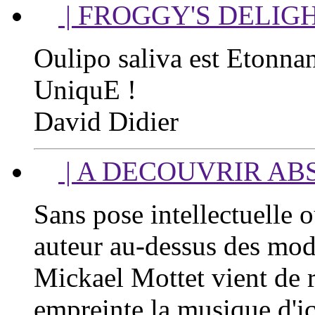
| FROGGY'S DELIG
Oulipo saliva est Etonnan
UniquE !
David Didier
| A DECOUVRIR ABSO
Sans pose intellectuelle o
auteur au-dessus des mode
Mickael Mottet vient de 
empreinte la musique d'ic