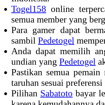
Togel158
online terper
semua member yang berga
Para gamer dapat berm
sambil
Pedetogel
mempero
Anda dapat memilih ang
undian yang
Pedetogel
ak
Pastikan semua pemain
taruhan sesuai preferens
Pilihan
Sabatoto
bayar l
karena kemudahannya da