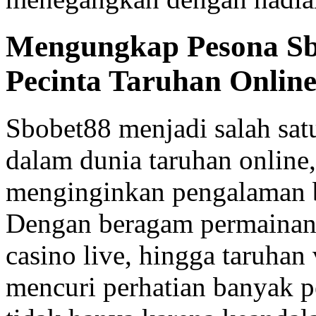
Mengungkap Pesona Sbo
Pecinta Taruhan Onlin
Sbobet88 menjadi salah sat
dalam dunia taruhan online
menginginkan pengalaman b
Dengan beragam permainan 
casino live, hingga taruhan 
mencuri perhatian banyak p