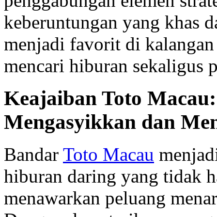
penggabungan elemen strat
keberuntungan yang khas dar
menjadi favorit di kalanga
mencari hiburan sekaligus p
Keajaiban Toto Macau:
Mengasyikkan dan Me
Bandar
Toto Macau
menjadi
hiburan daring yang tidak h
menawarkan peluang menari