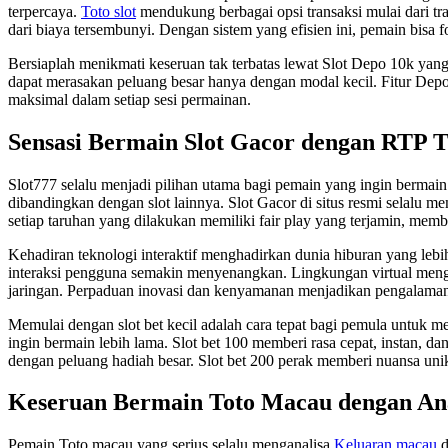
terpercaya.
Toto slot
mendukung berbagai opsi transaksi mulai dari tra
dari biaya tersembunyi. Dengan sistem yang efisien ini, pemain bisa 
Bersiaplah menikmati keseruan tak terbatas lewat Slot Depo 10k y
dapat merasakan peluang besar hanya dengan modal kecil. Fitur Depo
maksimal dalam setiap sesi permainan.
Sensasi Bermain Slot Gacor dengan RTP Ti
Slot777 selalu menjadi pilihan utama bagi pemain yang ingin bermai
dibandingkan dengan slot lainnya. Slot Gacor di situs resmi selalu 
setiap taruhan yang dilakukan memiliki fair play yang terjamin, me
Kehadiran teknologi interaktif menghadirkan dunia hiburan yang lebih
interaksi pengguna semakin menyenangkan. Lingkungan virtual menghad
jaringan. Perpaduan inovasi dan kenyamanan menjadikan pengalaman 
Memulai dengan slot bet kecil adalah cara tepat bagi pemula untuk 
ingin bermain lebih lama. Slot bet 100 memberi rasa cepat, instan, 
dengan peluang hadiah besar. Slot bet 200 perak memberi nuansa un
Keseruan Bermain Toto Macau dengan Ana
Pemain Toto macau yang serius selalu menganalisa
Keluaran macau
d