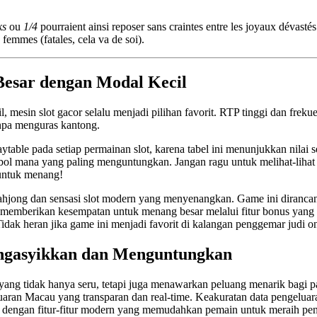
ks
ou
1/4
pourraient ainsi reposer sans craintes entre les joyaux dévastés
 femmes (fatales, cela va de soi).
esar dengan Modal Kecil
 mesin slot gacor selalu menjadi pilihan favorit. RTP tinggi dan fre
npa menguras kantong.
ytable pada setiap permainan slot, karena tabel ini menunjukkan nilai se
ol mana yang paling menguntungkan. Jangan ragu untuk melihat-lihat f
 untuk menang!
ahjong dan sensasi slot modern yang menyenangkan. Game ini diranc
memberikan kesempatan untuk menang besar melalui fitur bonus yang
idak heran jika game ini menjadi favorit di kalangan penggemar judi on
ngasyikkan dan Menguntungkan
 yang tidak hanya seru, tetapi juga menawarkan peluang menarik bagi
aran Macau yang transparan dan real-time. Keakuratan data pengeluar
pi dengan fitur-fitur modern yang memudahkan pemain untuk meraih pe