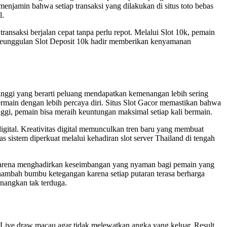
menjamin bahwa setiap transaksi yang dilakukan di situs toto bebas
l.
 transaksi berjalan cepat tanpa perlu repot. Melalui Slot 10k, pemain
. Keunggulan Slot Deposit 10k hadir memberikan kenyamanan
ggi yang berarti peluang mendapatkan kemenangan lebih sering
bermain dengan lebih percaya diri. Situs Slot Gacor memastikan bahwa
ggi, pemain bisa meraih keuntungan maksimal setiap kali bermain.
digital. Kreativitas digital memunculkan tren baru yang membuat
sistem diperkuat melalui kehadiran slot server Thailand di tengah
ji karena menghadirkan keseimbangan yang nyaman bagi pemain yang
mbah bumbu ketegangan karena setiap putaran terasa berharga
nangkan tak terduga.
ive draw macau agar tidak melewatkan angka yang keluar. Result