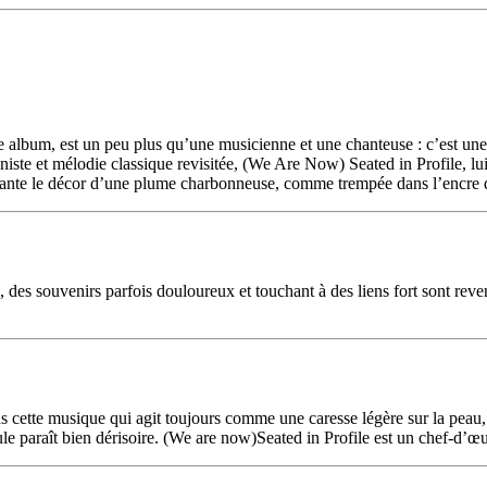
 album, est un peu plus qu’une musicienne et une chanteuse : c’est une 
niste et mélodie classique revisitée, (We Are Now) Seated in Profile, lui
, plante le décor d’une plume charbonneuse, comme trempée dans l’encre d
i, des souvenirs parfois douloureux et touchant à des liens fort sont reve
ans cette musique qui agit toujours comme une caresse légère sur la peau
e paraît bien dérisoire. (We are now)Seated in Profile est un chef-d’œuv