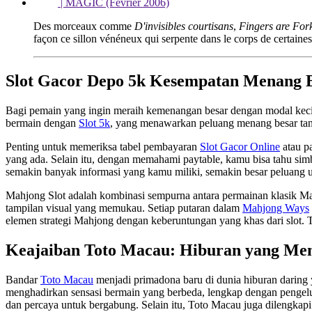
| MAGIC (Fevrier 2006)
Des morceaux comme
D'invisibles courtisans
,
Fingers are For
façon ce sillon vénéneux qui serpente dans le corps de certaines
Slot Gacor Depo 5k Kesempatan Menang B
Bagi pemain yang ingin meraih kemenangan besar dengan modal kecil,
bermain dengan
Slot 5k
, yang menawarkan peluang menang besar ta
Penting untuk memeriksa tabel pembayaran
Slot Gacor Online
atau pa
yang ada. Selain itu, dengan memahami paytable, kamu bisa tahu simb
semakin banyak informasi yang kamu miliki, semakin besar peluang
Mahjong Slot adalah kombinasi sempurna antara permainan klasik M
tampilan visual yang memukau. Setiap putaran dalam
Mahjong Ways
elemen strategi Mahjong dengan keberuntungan yang khas dari slot. T
Keajaiban Toto Macau: Hiburan yang Me
Bandar
Toto Macau
menjadi primadona baru di dunia hiburan daring
menghadirkan sensasi bermain yang berbeda, lengkap dengan pengelu
dan percaya untuk bergabung. Selain itu, Toto Macau juga dilengka