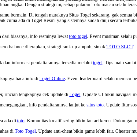
an angka. Dengan strategi ini, setiap putaran Toto macau selalu teras
kamu bermain. Di tengah maraknya Situs Togel sekarang, gak semua bi
baik cuma ada di Togel Resmi yang sistemnya sudah diuji secara terbu
 dari biasanya, info resminya lewat
toto togel
. Event musiman selalu p
ero balance diterapkan, strategi rank up ampuh, simak
TOTO SLOT
.
 dan informasi pendaftarannya tersedia melalui
togel
. Tips main santai
gkapnya baca info di
Togel Online
. Event leaderboard selalu memicu pe
r, rincian lengkapnya cek update di
Togel
. Update UI bikin navigasi me
h menegangkan, info pendaftarannya lanjut ke
situs toto
. Update fitur so
ya ada di
toto
. Komunitas kreatif sering bikin fan art keren. Dukungan
bahas di
Toto Togel
. Update anti-cheat bikin game lebih fair. Cheater mu