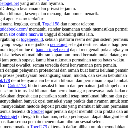
detogel.bet
yang aman dan nyaman.
D dengan keamanan dan privasi terjamin.
ikan hiburan, kesempatan menang, dan bonus menarik.
gai agen casino terdaftar.
ti nama lengkap, email,
Togel158
dan nomor telepon.
sguidebook.com/
mematuhi standar keamanan untuk memastikan permain
yanan
slot online maxwin
unggul dibanding situs lain.
ergabung di
togelpede.id
, sebuah platform resmi dengan sistem permaina
an yang beragam menjadikan
pedetogel
sebagai destinasi utama bagi pema
ran togel online di
bandar togel resmi
dapat mengenali pola angka yan
 bisa bebas nikmati hiburan kapan pun mood bermain mulai datang m
4 jam penuh supaya kamu bisa nikmatin permainan tanpa batas waktu.
al sampai e-wallet, semua tersedia demi kenyamanan para pemain.
hari dengan pelayanan profesional dan ramah buat bantu keluhan pemain
 proses pembayaran berlangsung aman, mudah, dan sesuai kebutuhan
ok178
demi kenyamanan bermain hiburan dan permainan tanpa hambatan
ah di
Colok178
, bikin transaksi hiburan dan permainan jadi simpel dan c
eluruh transaksi hiburan dan permainan agar prosesnya praktis dan ef
elakukan deposit atau penarikan sambil tetap menikmati hiburan dan p
menyediakan banyak opsi transaksi yang praktis dan nyaman untuk se
n
menyediakan metode deposit praktis yang membuat hiburan permainan
semua tersedia di
Sbobet
agar pemain dapat memilih cara praktis dan am
Pedetogel
di tengah tim bantuan, setiap pertanyaan dapat ditangani lebih
stikan semua pemain menemukan hiburan sesuai selera.
ain, menempatkan
Togel279
di tengah daftar pilihan untuk memudahkan 