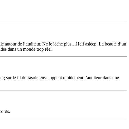
roule autour de l’auditeur. Ne le lâche plus…Half asleep. La beauté d’un
ndes dans un monde trop réel.
g sur le fil du rasoir, enveloppent rapidement l’auditeur dans une
cords.