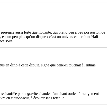
présence aussi forte que flottante, qui prend peu à peu possession de
, est un peu plus qu’un disque : c’est un univers entier dont Half
es soirs.
nus en écho à cette écoute, signe que celle-ci touchait à l'intime.
, réchauffée par la gravité chaude d’un chant ourlé d’arrangements
re en clair-obscur, à écouter sans retenue.