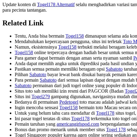
Update konten di
Togel178 Alternatif
selalu menghadirkan variasi ta
para pecinta tantangan.
Related Link
Tentu, Anda bisa bermain
Togel158
dimanapun selama ada konek
Mendahulukan kepercayaan pengguna, situs ini terletak
Toto M
Namun, eksistensinya
Togel158
terbukti melalui beragam keleb
Togel158
online terpercaya dengan hadiah besar untuk semua 
Para gamer dapat bermain dengan aman serta nyaman sambil
P
Anda dapat memilih angka untuk diprediksi pada hasil undian
Pastikan semua pemain memiliki beragam opsi
Sabatoto
taruhan
Pilihan
Sabatoto
bayar lewat bank disukai banyak pemain kar
Para pemain
Sabatoto
dari semua lapisan dapat dengan mudah be
Sabatoto
permainan dari judi togel online yang populer di Indon
Situs toto sah memiliki izin resmi dari PAGCOR (Badan
Togel
Situs ini
Togel279
gampang digunakan, navigasinya mudah dime
Bedanya di permainan
Pedetogel
toto macau adalah jadwal kel
Ingin mencoba sensasi
Togel158
bermain toto Macau secara onl
Untuk yang belum tahu cara mendaftar di
Togel178
situs togel
Ini pasar togel teratas di situs
Togel178
terkemuka toto togel on
Pemain taruhan yang
americangirlspod.com
berpengalaman onli
Bonus dan promo menarik untuk member situs
Togel 178
sebag
Togel Singapore populer karena agen online sering sediakan a