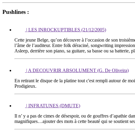
Pushlines :
| LES INROCKUPTIBLES (21/12/2005)
Cette jeune Belge, qu’on découvre à l’occasion de son troisième
l’âme de l’auditeur. Entre folk déraciné, songwriting impression
Asleep, derrière son piano, sa guitare, sa basse ou sa batterie
| A DECOUVRIR ABSOLUMENT (G. De Oliveira)
En retirant le disque de la platine tout c'est rempli autour de mo
Prodigieux.
| INFRATUNES (DMUTE)
Il n’ y a pas de cimes de désespoir, ou de gouffres d’apathie d
magnifiques…ajouter des mots à cette beauté qui se soutient seul