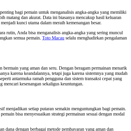
enting bagi pemain untuk menganalisis angka-angka yang memiliki
ih matang dan akurat. Data ini biasanya mencakup hasil keluaran
n menjadi kunci utama dalam meraih kemenangan besar.
ra rutin, Anda bisa menganalisis angka-angka yang sering muncul
ntungkan semua pemain.
Toto Macau
selalu menghadirkan pengalaman
aman bermain yang aman dan seru. Dengan beragam permainan menarik
ak hanya karena keandalannya, tetapi juga karena sistemnya yang mudah
 seperti antarmuka ramah pengguna dan sistem transaksi cepat yang
ang mencari kesenangan sekaligus keuntungan.
gresif menjadikan setiap putaran semakin menguntungkan bagi pemain.
, pemain bisa menyesuaikan strategi permainan sesuai dengan modal
rikan dana dengan berbagai metode pembayaran yang aman dan