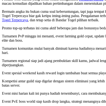
macau kemudian dijadikan bahan pertimbangan dalam menentukan pilih
Bermain angka itu bukan cuma soal keberuntungan, tapi juga tempat 
Togel Terpercaya biar gak ketipu iming-iming palsu. Pengalaman ter
Togel Terpercaya
, dan tetap setia di Bandar Togel pilihan terbaik.
Promo top-up terbatas ini cuma aktif beberapa jam dan bonusnya beda
Turnamen PvP minggu ini menanti, event farming gold cepat, update h
elite dan boss.
Turnamen komunitas mulai banyak diminati karena hadiahnya menarik
hari.
Turnamen regional siap jadi ajang pembuktian skill kamu, jadwal len
diperjuangkan.
Event spesial weekend kasih reward login tambahan buat semua playe
Kompetisi antar guild siap digelar dengan sistem eliminasi yang lebi
batas server.
Event misi harian kali ini punya hadiah tersembunyi, cara membukan
Event PvE boss world siap kasih drop langka, strategi menangnya di