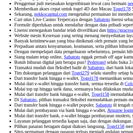
Penggemar judi merasakan kegembiraan lewat cara bermain
pe
Memberikan akses cepat untuk togel 4D dan Macau
Togel178
5
Sekarang,
nekkocapital.com
mengetahui permainan ini member
Cari situs Live Casino Terpercaya dengan
Sabatoto
lisensi seba
Formulir diperlukan untuk mendaftar dengan data pribadi seper
Lisensi menegaskan bandar telah diverifikasi dan
https://grace
Website mesin Keseruan yang sering menang menyediakan la
Banyak keistimewaan yang bisa dinikmati oleh pemain yang b
Perpaduan antara kenyamanan, keamanan, serta pilihan hibur
Dengan mempelajari data pengeluaran sebelumnya, pemain hibu
Siang malam tetap online,
Sabatoto
nggak pernah off agar kamu
Butuh hiburan digital jam berapa pun?
Pedetogel
selalu buka 2
Transaksi mudah dan fleksibel hadir di
Sabatoto
, dari bank lok
Tim dukungan pelanggan dari
Togel279
selalu standby setiap 
Dari transfer bank hingga e-wallet,
Togel178
memastikan semua
Mulai dari e-wallet hingga transfer bank, semua tersedia di
Col
Mulai top up hingga tarik dana, semuanya bisa dilakukan mud
Mulai dari transfer bank hingga e-wallet,
Togel158
memudahkan s
Di
Sabatoto
, pilihan transaksi fleksibel memudahkan pemain m
Dari transfer bank hingga e-wallet populer,
Sabatoto
di tengah 
Mulai dari pembayaran via bank hingga e-wallet,
Jktgame logi
Mulai dari transfer bank, e-wallet hingga pembayaran modern, 
Layanan pelanggan tersedia kapan saja, dan dengan dukungan
Pilihan pasaran beragam dapat diakses langsung,
Togel158
mema
Situs permainan dengan pasaran terluas menjadi andalan pem