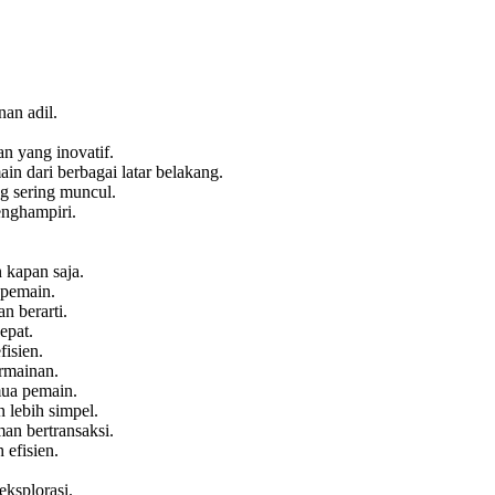
an adil.
n yang inovatif.
in dari berbagai latar belakang.
g sering muncul.
enghampiri.
 kapan saja.
 pemain.
 berarti.
epat.
isien.
ermainan.
mua pemain.
 lebih simpel.
an bertransaksi.
 efisien.
eksplorasi.