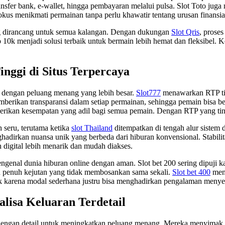
nsfer bank, e-wallet, hingga pembayaran melalui pulsa. Slot Toto juga 
fokus menikmati permainan tanpa perlu khawatir tentang urusan finansia
ang dirancang untuk semua kalangan. Dengan dukungan
Slot Qris
, proses
 10k menjadi solusi terbaik untuk bermain lebih hemat dan fleksibel
nggi di Situs Terpercaya
n dengan peluang menang yang lebih besar.
Slot777
menawarkan RTP tin
memberikan transparansi dalam setiap permainan, sehingga pemain bisa 
mberikan kesempatan yang adil bagi semua pemain. Dengan RTP yang tin
 seru, terutama ketika
slot Thailand
ditempatkan di tengah alur sistem 
irkan nuansa unik yang berbeda dari hiburan konvensional. Stabilitas 
digital lebih menarik dan mudah diakses.
mengenal dunia hiburan online dengan aman. Slot bet 200 sering dipu
dan penuh kejutan yang tidak membosankan sama sekali.
Slot bet 400
mena
ik karena modal sederhana justru bisa menghadirkan pengalaman menye
lisa Keluaran Terdetail
engan detail untuk meningkatkan peluang menang. Mereka menyimak L