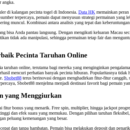
r angka.
er di kalangan pecinta togel di Indonesia.
Data HK
memainkan peran p
umber terpercaya, pemain dapat menyusun strategi permainan yang leb
ering muncul. Kombinasi antara analisis yang tepat dan keberuntunga
yang bisa Anda pantau langsung. Dengan mengikuti keluaran Macau seca
kan tidak ada manipulasi, sehingga permainan tetap fair dan mengu
baik Pecinta Taruhan Online
unia taruhan online, terutama bagi mereka yang menginginkan pengal
 berhasil mencuri perhatian banyak pecinta hiburan. Popularitasnya tid
ne.
Sbobet88
terus berinovasi dengan menghadirkan fitur-fitur canggih,
erpercaya, Sbobet88 menjelma menjadi destinasi favorit bagi pemain y
pin yang Menggiurkan
i fitur bonus yang menarik. Free spin, multiplier, hingga jackpot pro
 tinggi dan efek suara yang memukau. Dengan pilihan taruhan fleksibel
dengan peluang kemenangan yang besar.
an cepat dan tanpa hambatan. Pemain bisa melakukan deposit dan pena