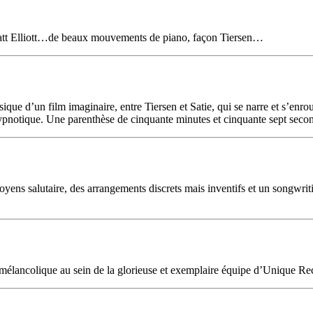
 Matt Elliott…de beaux mouvements de piano, façon Tiersen…
usique d’un film imaginaire, entre Tiersen et Satie, qui se narre et s’en
hypnotique. Une parenthèse de cinquante minutes et cinquante sept seco
ns salutaire, des arrangements discrets mais inventifs et un songwritin
 mélancolique au sein de la glorieuse et exemplaire équipe d’Unique Re