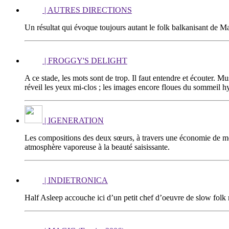
| AUTRES DIRECTIONS
Un résultat qui évoque toujours autant le folk balkanisant de
| FROGGY'S DELIGHT
A ce stade, les mots sont de trop. Il faut entendre et écouter. M
réveil les yeux mi-clos ; les images encore floues du sommeil 
| IGENERATION
Les compositions des deux sœurs, à travers une économie de moye
atmosphère vaporeuse à la beauté saisissante.
| INDIETRONICA
Half Asleep accouche ici d’un petit chef d’oeuvre de slow folk