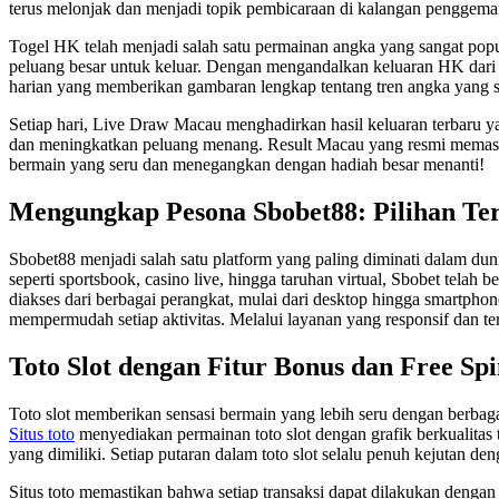
terus melonjak dan menjadi topik pembicaraan di kalangan penggema
Togel HK telah menjadi salah satu permainan angka yang sangat popul
peluang besar untuk keluar. Dengan mengandalkan keluaran HK dari s
harian yang memberikan gambaran lengkap tentang tren angka yang s
Setiap hari, Live Draw Macau menghadirkan hasil keluaran terbaru 
dan meningkatkan peluang menang. Result Macau yang resmi memasti
bermain yang seru dan menegangkan dengan hadiah besar menanti!
Mengungkap Pesona Sbobet88: Pilihan Ter
Sbobet88 menjadi salah satu platform yang paling diminati dalam d
seperti sportsbook, casino live, hingga taruhan virtual, Sbobet telah
diakses dari berbagai perangkat, mulai dari desktop hingga smartpho
mempermudah setiap aktivitas. Melalui layanan yang responsif dan t
Toto Slot dengan Fitur Bonus dan Free S
Toto slot memberikan sensasi bermain yang lebih seru dengan berbaga
Situs toto
menyediakan permainan toto slot dengan grafik berkualitas
yang dimiliki. Setiap putaran dalam toto slot selalu penuh kejutan 
Situs toto memastikan bahwa setiap transaksi dapat dilakukan deng