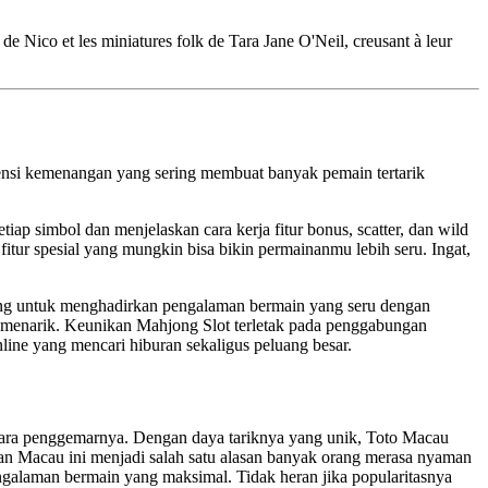
 de Nico et les miniatures folk de Tara Jane O'Neil, creusant à leur
kuensi kemenangan yang sering membuat banyak pemain tertarik
tiap simbol dan menjelaskan cara kerja fitur bonus, scatter, dan wild
itur spesial yang mungkin bisa bikin permainanmu lebih seru. Ingat,
ang untuk menghadirkan pengalaman bermain yang seru dengan
 menarik. Keunikan Mahjong Slot terletak pada penggabungan
line yang mencari hiburan sekaligus peluang besar.
 para penggemarnya. Dengan daya tariknya yang unik, Toto Macau
an Macau ini menjadi salah satu alasan banyak orang merasa nyaman
ngalaman bermain yang maksimal. Tidak heran jika popularitasnya