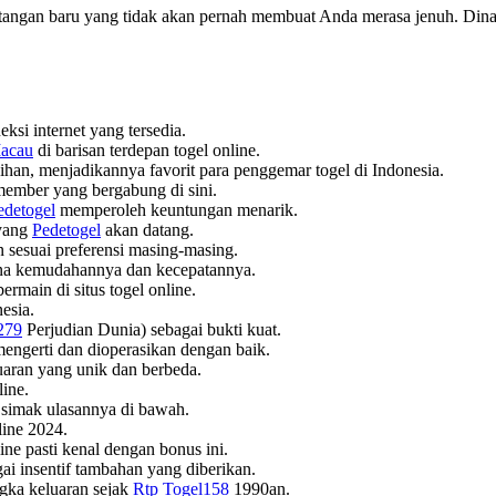
ntangan baru yang tidak akan pernah membuat Anda merasa jenuh. Dinam
si internet yang tersedia.
acau
di barisan terdepan togel online.
ihan, menjadikannya favorit para penggemar togel di Indonesia.
member yang bergabung di sini.
edetogel
memperoleh keuntungan menarik.
 yang
Pedetogel
akan datang.
 sesuai preferensi masing-masing.
ena kemudahannya dan kecepatannya.
rmain di situs togel online.
esia.
279
Perjudian Dunia) sebagai bukti kuat.
ngerti dan dioperasikan dengan baik.
uaran yang unik dan berbeda.
ine.
, simak ulasannya di bawah.
line 2024.
ne pasti kenal dengan bonus ini.
ai insentif tambahan yang diberikan.
ngka keluaran sejak
Rtp Togel158
1990an.