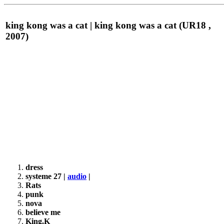
king kong was a cat | king kong was a cat (UR18 ,
2007)
dress
systeme 27 |
audio
|
Rats
punk
nova
believe me
King.K