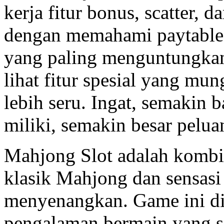
kerja fitur bonus, scatter, d
dengan memahami paytable,
yang paling menguntungkan
lihat fitur spesial yang mu
lebih seru. Ingat, semakin
miliki, semakin besar pelu
Mahjong Slot adalah kombi
klasik Mahjong dan sensasi
menyenangkan. Game ini d
pengalaman bermain yang s