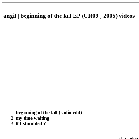
angil | beginning of the fall EP (UR09 , 2005)
videos
beginning of the fall (radio edit)
my time waiting
if I stumbled ?
clip video