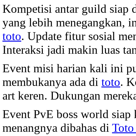
Kompetisi antar guild siap 
yang lebih menegangkan, in
toto
. Update fitur sosial 
Interaksi jadi makin luas ta
Event misi harian kali ini 
membukanya ada di
toto
. K
art keren. Dukungan merek
Event PvE boss world siap k
menangnya dibahas di
Toto