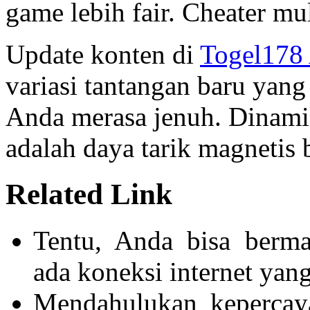
game lebih fair. Cheater mul
Update konten di
Togel178 
variasi tantangan baru yan
Anda merasa jenuh. Dinami
adalah daya tarik magnetis 
Related Link
Tentu, Anda bisa berm
ada koneksi internet yang
Mendahulukan kepercaya