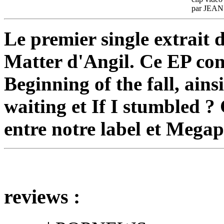
par JEA
Le premier single extrait d
Matter d'Angil. Ce EP cont
Beginning of the fall, ains
waiting et If I stumbled ?
entre notre label et Mega
reviews :