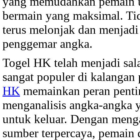
yang memudahkan pemain u
bermain yang maksimal. Tid
terus melonjak dan menjadi
penggemar angka.
Togel HK telah menjadi sal
sangat populer di kalangan 
HK
memainkan peran penti
menganalisis angka-angka y
untuk keluar. Dengan meng
sumber terpercaya, pemain 