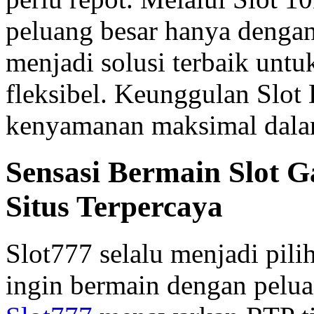
peluang besar hanya dengan
menjadi solusi terbaik untu
fleksibel. Keunggulan Slot
kenyamanan maksimal dalam
Sensasi Bermain Slot G
Situs Terpercaya
Slot777 selalu menjadi pil
ingin bermain dengan pelua