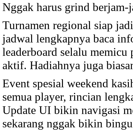
Nggak harus grind berjam-ja
Turnamen regional siap jad
jadwal lengkapnya baca inf
leaderboard selalu memicu 
aktif. Hadiahnya juga bias
Event spesial weekend kasi
semua player, rincian leng
Update UI bikin navigasi me
sekarang nggak bikin bingu