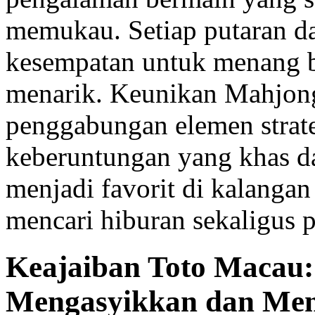
memukau. Setiap putaran 
kesempatan untuk menang be
menarik. Keunikan Mahjong 
penggabungan elemen strat
keberuntungan yang khas dar
menjadi favorit di kalanga
mencari hiburan sekaligus p
Keajaiban Toto Macau:
Mengasyikkan dan Me