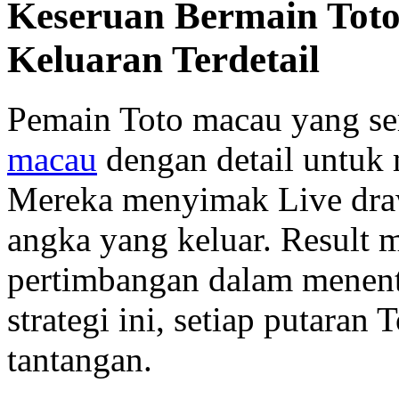
Keseruan Bermain Toto
Keluaran Terdetail
Pemain Toto macau yang se
macau
dengan detail untuk
Mereka menyimak Live dra
angka yang keluar. Result 
pertimbangan dalam menent
strategi ini, setiap putaran
tantangan.