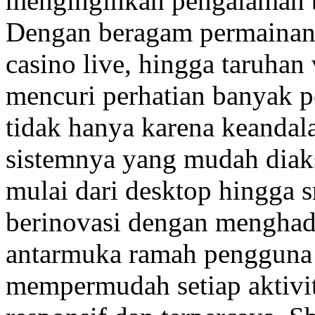
menginginkan pengalaman b
Dengan beragam permainan 
casino live, hingga taruhan 
mencuri perhatian banyak p
tidak hanya karena keandala
sistemnya yang mudah diaks
mulai dari desktop hingga 
berinovasi dengan menghadir
antarmuka ramah pengguna d
mempermudah setiap aktivit