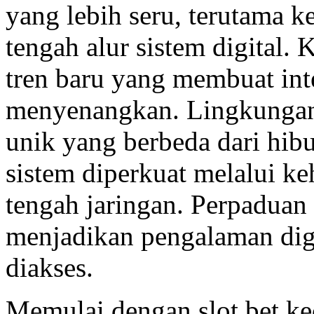
yang lebih seru, terutama k
tengah alur sistem digital.
tren baru yang membuat in
menyenangkan. Lingkungan
unik yang berbeda dari hibu
sistem diperkuat melalui ke
tengah jaringan. Perpaduan
menjadikan pengalaman dig
diakses.
Memulai dengan slot bet kec