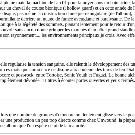
à pleine main la machine de l'an 01 pour la noyer sous un bain acide, la
 sur un cheval de course bionique (i hollow guard) et en cette année de 
 disque, pas même la construction d'une pierre angulaire (de l'album), une
 fourmillante derrière un nuage de fumée aveuglante et paralysante. De la
nique à la légèreté des sommets, planant lentement pour le retour d'une
e pouvoir sans aucun doute grimper les marches d'un hôtel grand standing
s son rayonnement.....les environnements principaux je crois. Avec effe
lle régularise la tension sanguine, elle ralentit le développement des tu
 sur ces mots que commence ce disque aux couleurs des titres de feu Di
ore et post-rock, entre Tortoise, Sonic Youth et Fugazi. La bonne alch
mplètement dévoilée. 11 titres à écouter portes ouvertes et yeux fermés,
ors que nombre de groupes d'emocore ont lentement glissé vers le post-r
par une production un peu trop directe comme chez Unwound, la plupart
me album que l'on espère celui de la maturité.