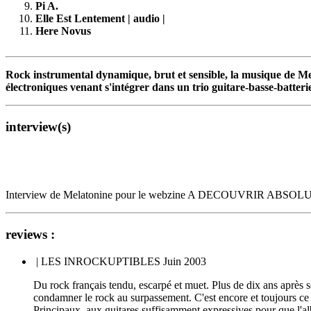
Pi A.
Elle Est Lentement | audio |
Here Novus
Rock instrumental dynamique, brut et sensible, la musique de Mel
électroniques venant s'intégrer dans un trio guitare-basse-batteri
interview(s)
Interview de Melatonine pour le webzine A DECOUVRIR ABSOLU
reviews :
| LES INROCKUPTIBLES Juin 2003
Du rock français tendu, escarpé et muet. Plus de dix ans après 
condamner le rock au surpassement. C'est encore et toujours ce
Principaux, aux guitares suffisamment expressives pour que l'al