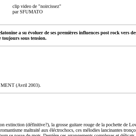
clip video de "noircissez"
par SFUMATO
atonine a su évoluer de ses premières influences post rock vers de
e toujours sous tension.
MENT (Avril 2003).
son extinction (définitive?), la grosse guitare rouge de la pochette de
 romantisme maltraité aux éléctrochocs, ces mélodies lancinantes tronço
bum se passe de mots. Derrière ces arrangements complexes et délicats, 