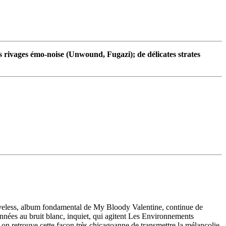
s rivages émo-noise (Unwound, Fugazi); de délicates strates
 Loveless, album fondamental de My Bloody Valentine, continue de
nnées au bruit blanc, inquiet, qui agitent Les Environnements
on retrouve cette façon très chicagoanne de transmettre la mélancolie