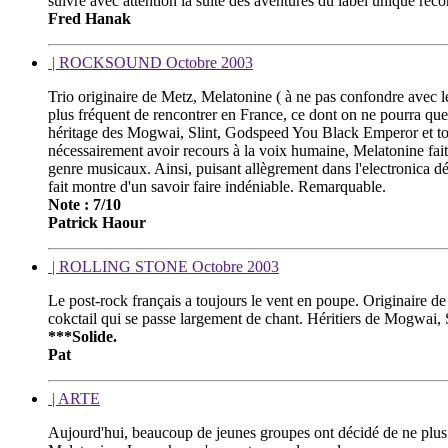
suivre avec attention la suite des aventures du label unique reco
Fred Hanak
| ROCKSOUND Octobre 2003
Trio originaire de Metz, Melatonine ( à ne pas confondre ave
plus fréquent de rencontrer en France, ce dont on ne pourra que 
héritage des Mogwai, Slint, Godspeed You Black Emperor et tout
nécessairement avoir recours à la voix humaine, Melatonine fait 
genre musicaux. Ainsi, puisant allègrement dans l'electronica d
fait montre d'un savoir faire indéniable. Remarquable.
Note : 7/10
Patrick Haour
| ROLLING STONE Octobre 2003
Le post-rock français a toujours le vent en poupe. Originaire de
cokctail qui se passe largement de chant. Héritiers de Mogwai, Sli
***Solide.
Pat
| ARTE
Aujourd'hui, beaucoup de jeunes groupes ont décidé de ne plus 