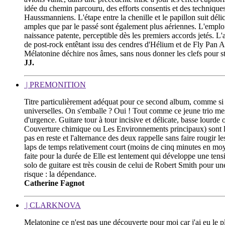
idée du chemin parcouru, des efforts consentis et des techniques
Haussmanniens. L'étape entre la chenille et le papillon suit dél
amples que par le passé sont également plus aériennes. L'emploi 
naissance patente, perceptible dès les premiers accords jetés. L
de post-rock entêtant issu des cendres d'Hélium et de Fly Pa
Mélatonine déchire nos âmes, sans nous donner les clefs pour st
JJ.
| PREMONITION
Titre particulièrement adéquat pour ce second album, comme si en
universelles. On s'emballe ? Oui ! Tout comme ce jeune trio mes
d'urgence. Guitare tour à tour incisive et délicate, basse lourde 
Couverture chimique ou Les Environnements principaux) sont les i
pas en reste et l'alternance des deux rappelle sans faire rougir
laps de temps relativement court (moins de cinq minutes en moye
faite pour la durée de Elle est lentement qui développe une ten
solo de guitare est très cousin de celui de Robert Smith pour u
risque : la dépendance.
Catherine Fagnot
| CLARKNOVA
Melatonine ce n'est pas une découverte pour moi car j'ai eu le p