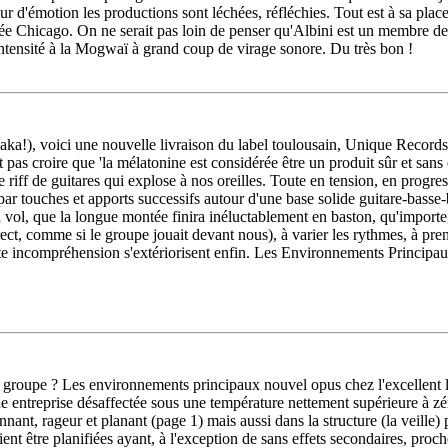
r d'émotion les productions sont léchées, réfléchies. Tout est à sa place,
llée Chicago. On ne serait pas loin de penser qu'Albini est un membre de
intensité à la Mogwaï à grand coup de virage sonore. Du très bon !
Baka!), voici une nouvelle livraison du label toulousain, Unique Records
 pas croire que 'la mélatonine est considérée être un produit sûr et sans 
 riff de guitares qui explose à nos oreilles. Toute en tension, en progr
par touches et apports successifs autour d'une base solide guitare-basse
 vol, que la longue montée finira inéluctablement en baston, qu'importe, 
rect, comme si le groupe jouait devant nous), à varier les rythmes, à pre
tte incompréhension s'extériorisent enfin. Les Environnements Principau
le groupe ? Les environnements principaux nouvel opus chez l'excellent
une entreprise désaffectée sous une température nettement supérieure à 
lonnant, rageur et planant (page 1) mais aussi dans la structure (la veill
ent être planifiées ayant, à l'exception de sans effets secondaires, proc