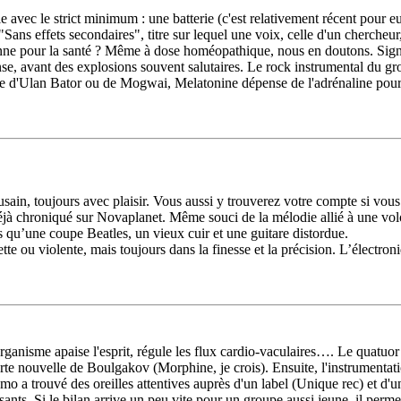
vec le strict minimum : une batterie (c'est relativement récent pour eux
ans effets secondaires", titre sur lequel une voix, celle d'un chercheur
onne pour la santé ? Même à dose homéopathique, nous en doutons. Sign
, avant des explosions souvent salutaires. Le rock instrumental du grou
d'Ulan Bator ou de Mogwai, Melatonine dépense de l'adrénaline pour plon
ulousain, toujours avec plaisir. Vous aussi y trouverez votre compte si 
jà chroniqué sur Novaplanet. Même souci de la mélodie allié à une volo
u’une coupe Beatles, un vieux cuir et une guitare distordue.
lette ou violente, mais toujours dans la finesse et la précision. L’électroni
rganisme apaise l'esprit, régule les flux cardio-vaculaires…. Le quatuor
 nouvelle de Boulgakov (Morphine, je crois). Ensuite, l'instrumentatio
 a trouvé des oreilles attentives auprès d'un label (Unique rec) et d'u
ants. Si le bilan arrive un peu vite pour un groupe aussi jeune, il permet