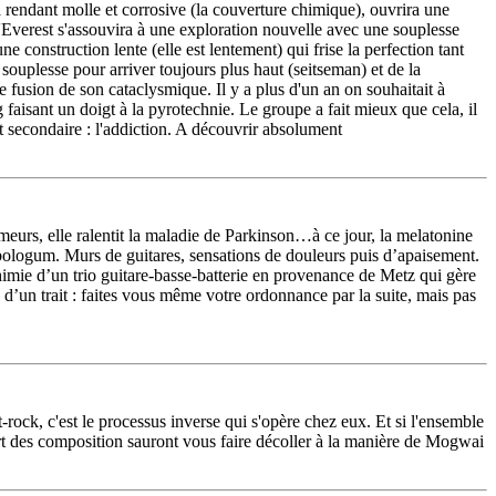
 rendant molle et corrosive (la couverture chimique), ouvrira une
l'Everest s'assouvira à une exploration nouvelle avec une souplesse
 construction lente (elle est lentement) qui frise la perfection tant
 souplesse pour arriver toujours plus haut (seitseman) et de la
 fusion de son cataclysmique. Il y a plus d'un an on souhaitait à
 faisant un doigt à la pyrotechnie. Le groupe a fait mieux que cela, il
t secondaire : l'addiction. A découvrir absolument
meurs, elle ralentit la maladie de Parkinson…à ce jour, la melatonine
abologum. Murs de guitares, sensations de douleurs puis d’apaisement.
imie d’un trio guitare-basse-batterie en provenance de Metz qui gère
 d’un trait : faites vous même votre ordonnance par la suite, mais pas
ock, c'est le processus inverse qui s'opère chez eux. Et si l'ensemble
 des composition sauront vous faire décoller à la manière de Mogwai