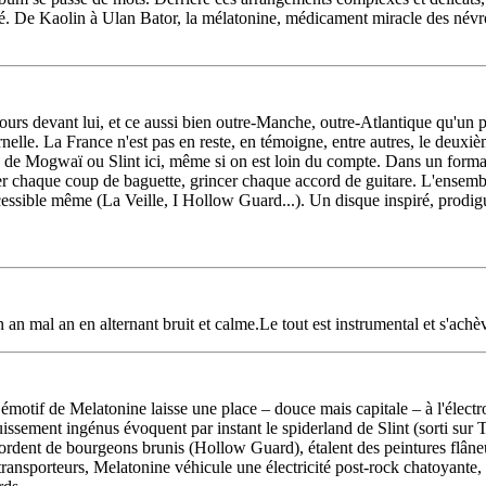
ité. De Kaolin à Ulan Bator, la mélatonine, médicament miracle des névr
urs devant lui, et ce aussi bien outre-Manche, outre-Atlantique qu'un p
elle. La France n'est pas en reste, en témoigne, entre autres, le deuxiè
es de Mogwaï ou Slint ici, même si on est loin du compte. Dans un format
aquer chaque coup de baguette, grincer chaque accord de guitare. L'ensemb
ccessible même (La Veille, I Hollow Guard...). Un disque inspiré, prodig
 an mal an en alternant bruit et calme.Le tout est instrumental et s'ac
ck émotif de Melatonine laisse une place – douce mais capitale – à l'élec
issement ingénus évoquent par instant le spiderland de Slint (sorti sur 
ordent de bourgeons brunis (Hollow Guard), étalent des peintures flâne
s transporteurs, Melatonine véhicule une électricité post-rock chatoyan