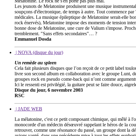
Melatonine. Le rock ne s'en porte pas plus mal.
Les jeunots de Melatonine produisent une musique instrumentale a
soupçons d'électronique, de temps à autre. Tout commence par "S
médicales. La musique épileptique de Melatonine serait-elle b
rock énervés), Melatonine impose des moments de tension intense
bonne dose de Melatonine, une cure de Valium s'impose. Proche 
tremblement. "Sans effets secondaires"… ?
Emmanuel Dosda
| NOVA (disque du jour)
Un remède au spleen
Cela fait plusieurs disques que l’on reçoit de ce petit label to
livre son second album en collaboration avec le groupe Lunt, dé
groupes rock en pseudo come-back qui n’ont comme arguments q
Ici le ressenti est privilégié, la guitare peut se faire douce, aigre
Disque du jour, 6 novembre 2003
RSC
| JADE WEB
La mélatonine, c'est ce petit composant chimique, qui mêlé à l'o
monocorde d'un médecin désœuvré rappelant le héros de la courte
retrouver, comme une résonance du passé, un groupe dont la démo
avions vanté, dans une précédente mise à jour les effets euphoris