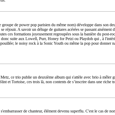
rds.
c le groupe de power pop parisien du même nom) développe dans son de
se réjouir. A savoir un déluge de guitares acérées se passant aisément d
es ces formations joyeusement regroupées sous la banière du post-rock
donc suite aux Lowell, Purr, Honey for Petzi ou Playdoh qui , à l'intérie
épouillée; le noisy rock à la Sonic Youth ou même la pop pour donner na
 Metz, ce trio publie un deuxième album qui s'attèle avec brio à mêler 
nt et Tortoise, ces trois là, non contents de s’inscrire dans une riche tr
s'embarrasser de chanteur, élément devenu superflu. C'est le cas de no