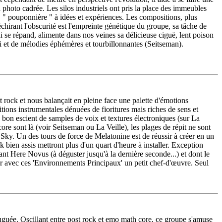
 photo cadrée. Les silos industriels ont pris la place des immeubles
, " pouponnière " à idées et expériences. Les compositions, plus
chirant l'obscurité est l'empreinte génétique du groupe, sa tâche de
i se répand, alimente dans nos veines sa délicieuse ciguë, lent poison
et de mélodies éphémères et tourbillonnantes (Seitseman).
 rock et nous balançait en pleine face une palette d'émotions
ions instrumentales dénuées de fioritures mais riches de sens et
n à bon escient de samples de voix et textures électroniques (sur La
re sont là (voir Seitseman ou La Veille), les plages de répit ne sont
 Sky. Un des tours de force de Melatonine est de réussir à créer en un
bien assis mettront plus d'un quart d'heure à installer. Exception
nt Here Novus (à déguster jusqu'à la dernière seconde...) et dont le
ner avec ces 'Environnements Principaux' un petit chef-d'œuvre. Seul
juguée. Oscillant entre post rock et emo math core, ce groupe s'amuse