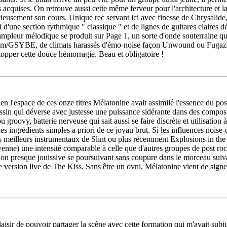
 acquises. On retrouve aussi cette même ferveur pour l'architecture et la
icieusement son cours. Unique rec servant ici avec finesse de Chrysalide
d'une section rythmique " classique " et de lignes de guitares claires dé
'ampleur mélodique se produit sur Page 1, un sorte d'onde souterraine qu
n Am/GSYBE, de climats harassés d'émo-noise façon Unwound ou Fugazi 
opper cette douce hémorragie. Beau et obligatoire !
 l'espace de ces onze titres Mélatonine avait assimilé l'essence du post
sin qui déverse avec justesse une puissance sidérante dans des composit
ou groovy, batterie nerveuse qui sait aussi se faire discrète et utilisatio
ngrédients simples a priori de ce joyau brut. Si les influences noise-co
 les meilleurs instrumentaux de Slint ou plus récemment Explosions in the
nne) une intensité comparable à celle que d'autres groupes de post rock 
sion presque jouissive se poursuivant sans coupure dans le morceau suiva
ne version live de The Kiss. Sans être un ovni, Mélatonine vient de sig
laisir de pouvoir partager la scène avec cette formation qui m'avait sub