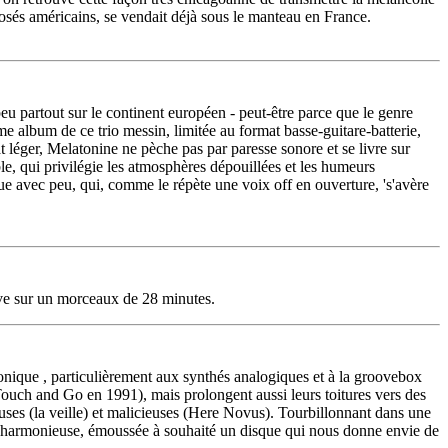
osés américains, se vendait déjà sous le manteau en France.
eu partout sur le continent européen - peut-être parce que le genre
me album de ce trio messin, limitée au format basse-guitare-batterie,
 léger, Melatonine ne pèche pas par paresse sonore et se livre sur
le, qui privilégie les atmosphères dépouillées et les humeurs
ue avec peu, qui, comme le répète une voix off en ouverture, 's'avère
hève sur un morceaux de 28 minutes.
tronique , particulièrement aux synthés analogiques et à la groovebox
Touch and Go en 1991), mais prolongent aussi leurs toitures vers des
uses (la veille) et malicieuses (Here Novus). Tourbillonnant dans une
te, harmonieuse, émoussée à souhaité un disque qui nous donne envie de