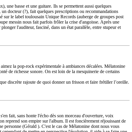
), une basse et une guitare. Ils se permettent aussi quelques
, un docteur (?), fait quelques prescriptions ou recommandations
é sur le label toulousain Unique Records (auberge de groupes post
pe messin nous fait parfois frôler la crise d'angoisse. Après une
ger l'auditeur, fasciné, dans un état parallèle, entre stupeur et
vous aimez la pop-rock expérimentale à ambiances décalées. Mélatonine
nté de richesse sonore. On est loin de la mesquinerie de certains
que discrète rajoute de quoi donner un frisson et faire frétiller l’oreille.
 s'en fait, sans honte l'écho dès son morceau d'ouverture, voix
n reprend son empire sur l'album. Il est foncièrement réjouissant de
ne personne (Gérald ). C'est le cas de Mélatonine dont nous vous
 cependant de mettre en perspective l'évolution, il aide à se faire une