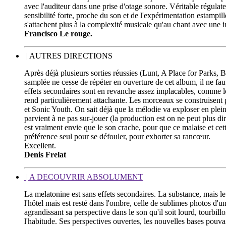
avec l'auditeur dans une prise d'otage sonore. Véritable régulateu
sensibilité forte, proche du son et de l'expérimentation estampi
s'attachent plus à la complexité musicale qu'au chant avec une 
Francisco Le rouge.
| AUTRES DIRECTIONS
Après déjà plusieurs sorties réussies (Lunt, A Place for Parks, 
samplée ne cesse de répéter en ouverture de cet album, il ne faut
effets secondaires sont en revanche assez implacables, comme le
rend particulièrement attachante. Les morceaux se construisent 
et Sonic Youth. On sait déjà que la mélodie va exploser en plein
parvient à ne pas sur-jouer (la production est on ne peut plus di
est vraiment envie que le son crache, pour que ce malaise et ce
préférence seul pour se défouler, pour exhorter sa rancœur.
Excellent.
Denis Frelat
| A DECOUVRIR ABSOLUMENT
La melatonine est sans effets secondaires. La substance, mais 
l'hôtel mais est resté dans l'ombre, celle de sublimes photos d'
agrandissant sa perspective dans le son qu'il soit lourd, tourbil
l'habitude. Ses perspectives ouvertes, les nouvelles bases pouvai