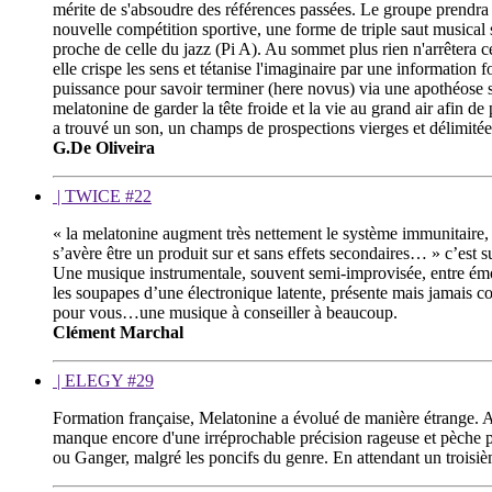
mérite de s'absoudre des références passées. Le groupe prendra 
nouvelle compétition sportive, une forme de triple saut musical
proche de celle du jazz (Pi A). Au sommet plus rien n'arrêtera ce
elle crispe les sens et tétanise l'imaginaire par une information
puissance pour savoir terminer (here novus) via une apothéose so
melatonine de garder la tête froide et la vie au grand air afin d
a trouvé un son, un champs de prospections vierges et délimitée
G.De Oliveira
| TWICE #22
« la melatonine augment très nettement le système immunitaire, e
s’avère être un produit sur et sans effets secondaires… » c’est
Une musique instrumentale, souvent semi-improvisée, entre émoc
les soupapes d’une électronique latente, présente mais jamais co
pour vous…une musique à conseiller à beaucoup.
Clément Marchal
| ELEGY #29
Formation française, Melatonine a évolué de manière étrange. Al
manque encore d'une irréprochable précision rageuse et pèche 
ou Ganger, malgré les poncifs du genre. En attendant un troisiè