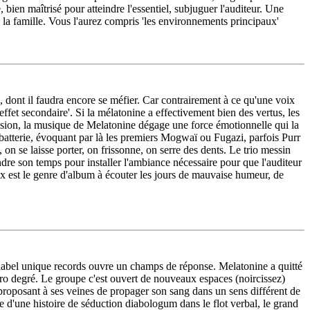
 bien maîtrisé pour atteindre l'essentiel, subjuguer l'auditeur. Une
 la famille. Vous l'aurez compris 'les environnements principaux'
, dont il faudra encore se méfier. Car contrairement à ce qu'une voix
effet secondaire'. Si la mélatonine a effectivement bien des vertus, les
ession, la musique de Melatonine dégage une force émotionnelle qui la
-batterie, évoquant par là les premiers Mogwaï ou Fugazi, parfois Purr
on se laisse porter, on frissonne, on serre des dents. Le trio messin
ndre son temps pour installer l'ambiance nécessaire pour que l'auditeur
x est le genre d'album à écouter les jours de mauvaise humeur, de
 label unique records ouvre un champs de réponse. Melatonine a quitté
zéro degré. Le groupe c'est ouvert de nouveaux espaces (noircissez)
e) proposant à ses veines de propager son sang dans un sens différent de
he d'une histoire de séduction diabologum dans le flot verbal, le grand