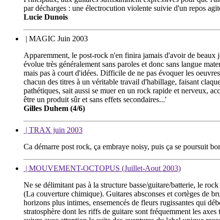
par décharges : une électrocution violente suivie d'un repos ag
Lucie Dunois
| MAGIC Juin 2003
Apparemment, le post-rock n'en finira jamais d'avoir de beaux jo
évolue très généralement sans paroles et donc sans langue matern
mais pas à court d'idées. Difficile de ne pas évoquer les oeuvr
chacun des titres à un véritable travail d'habillage, faisant cl
pathétiques, sait aussi se muer en un rock rapide et nerveux, a
être un produit sûr et sans effets secondaires...'
Gilles Duhem (4/6)
| TRAX juin 2003
Ca démarre post rock, ça embraye noisy, puis ça se poursuit bon
| MOUVEMENT-OCTOPUS (Juillet-Aout 2003)
Ne se délimitant pas à la structure basse/guitare/batterie, le ro
(La couverture chimique). Guitares absconses et cortèges de bru
horizons plus intimes, ensemencés de fleurs rugissantes qui déb
stratosphère dont les riffs de guitare sont fréquemment les axe