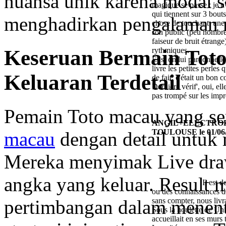
nuansa unik karena modal s
magique se passe : je n
qui tiennent sur 3 bout
menghadirkan pengalaman 
chose de touchant, une l
son public (peu nombreu
faiseur de bruit étrange
rythmiques.
Keseruan Bermain Toto
Et si on lui pardonne l
livre les petites perles
Keluaran Terdetail
de fait, c'était un bon c
Dernière vérif', oui, ell
pas trompé sur les imp
Pemain Toto macau yang se
ANGIL+ELECTROPH
TOULOUSE le 01/06
macau
dengan detail untuk
Mereka menyimak Live dra
angka yang keluar. Result 
Il est 
ou des connaissances de
pertimbangan dalam menent
sans compter, nous livra
Sous la houlette de Un
accueillait en ses murs