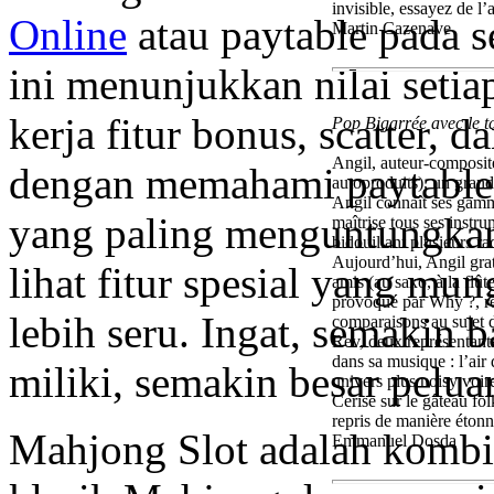
invisible, essayez de l
Online
atau paytable pada se
Martin Cazenave
ini menunjukkan nilai setia
kerja fitur bonus, scatter, d
Pop Bigarrée avec le t
Angil, auteur-composite
dengan memahami paytable,
autoproduits), un grand 
Angil connaît ses gamm
yang paling menguntungkan
maîtrise tous ses instr
bidouillant plusieurs rad
Aujourd’hui, Angil gratt
lihat fitur spesial yang mu
amis (au saxo, à la flû
provoqué par Why ?, re
lebih seru. Ingat, semakin
comparaisons au sujet d
Rev, deux représentants
dans sa musique : l’air 
miliki, semakin besar pelu
univers plus noisy voi
Cerise sur le gâteau fo
repris de manière étonn
Mahjong Slot adalah kombi
Emmanuel Dosda