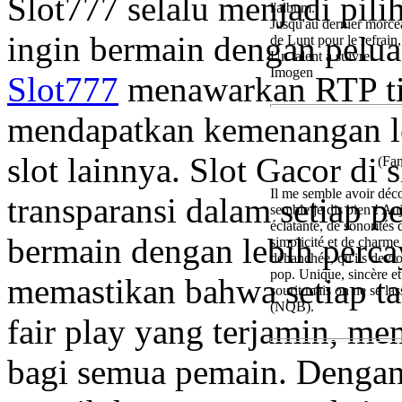
Slot777 selalu menjadi pil
l'album.
Jusqu'au dernier morcea
ingin bermain dengan pelua
de Lunt pour le refrain
Un talent à suivre.
Imogen
Slot777
menawarkan RTP tin
mendapatkan kemenangan le
slot lainnya. Slot Gacor di
(Fa
Il me semble avoir déco
transparansi dalam setiap p
semble je dis bien ! Au
éclatante, de sonorités
bermain dengan lebih percay
simplicité et de charme
déhanchée, qu'ils devro
pop. Unique, sincère et
memastikan bahwa setiap t
sourit mais on ne se la
(NQB).
fair play yang terjamin, m
bagi semua pemain. Dengan