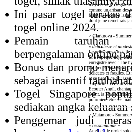
togel, simak ulasannya d
me) à l'ironie cinglante
comme un artisan des t
Ini pasar togel teratas 
Mickaël Mottet à la tab
dont je ne remettrais ja
togel online 2024.
> Clarknova - Summer
Pemain taruha
«
délicatesse et modest
berpengalaman online pas
Le printemps s'installe 
Si à l'époque déjà, Mic
enregistré avec "The hi
Bonus dan promo menari
Ce french songwriter, à
délicates et fragiles. E
sebagai insentif tambaha
et se tient à ce qu'il sa
simplicité avec qui veut
Ecouter Angil, chantant
Togel Singapore popul
avant, la seule différen
pourraient être ses maît
sediakan angka keluaran
> Matamore - Summer
Penggemar judi meras
«
recommandé
»
Angil est le projet sol