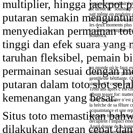
multiplier, hingga jackpot 
musique reviendrait à o
(le début de "soulshop"
putaran semakin menguntu
sait même en produire 
Là où Angil voulait jad
les deux moments plus f
menyediakan permainan toto
la suite avec impatience
Rodérick
tinggi dan efek suara yang
taruhan fleksibel, pemain b
permainan sesuai dengan mo
un monde où le faux est
je décidais de ne plus 
gentillesse bêtifiante. 
putaran dalam toto slot sel
simple d’y croire, voir 
Trois ans après c’est c
kemenangan yang besar.
album teaser for: matte
teaser for: matter n’es
la brèche de sa fêlure 
acquaintance et une repr
Situs toto memastikan bahwa
dans une histoire du so
décuplent l’impact émot
dilakukan dengan cepat dan
Angil donne de la lumiè
d'une cave par économi