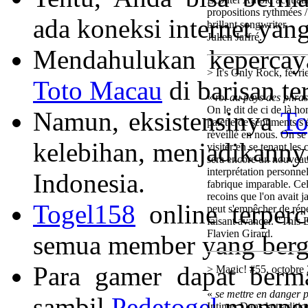
propositions rythmées /
ada koneksi internet yang
brillant songwriter.
Julien Jaffré.
Mendahulukan kepercaya
> It's Only Rock, févr
Toto Macau
di barisan te
«
roi au pays des phras
On le dit de ci de là h
Namun, eksistensinya
To
palette de sentiments s'
réveillé en nous. On se
kelebihan, menjadikannya
visiter en se tenant les
sera encore un nouveau
interprétation personne
Indonesia.
fabrique imparable. Cel
recoins que l'on avait j
Togel158
online terper
peut s'empêcher de répét
faisant avancer. "This 
Flavien Girard.
semua member yang berga
Para gamer dapat berm
> Magic! #55, octobre
«
se mettre en danger p
sambil
Pedetogel
mempero
Intime. Dans la traditi