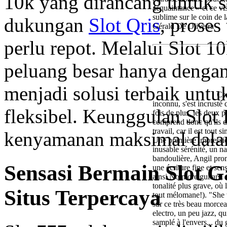
10k yang dirancang untuk 
acquaintance » et ce vi
sublime sur le coin de 
dukungan
Slot Qris
, proses
Gérald De Oliveira
perlu repot. Melalui Slot 
peluang besar hanya dengan
menjadi solusi terbaik untu
Ces
inconnu, s'est incrusté
fleksibel. Keunggulan Slot
fois de plus, les deux 
comprend donc qu'ils d
travail, car il est tout 
kenyamanan maksimal dalam
Une première impressio
inusable sérénité, un n
bandoulière, Angil prom
Sensasi Bermain Slot G
une écriture fine et sen
ainsi No more guitars, 
tonalité plus grave, où
Situs Terpercaya
tout mélomane!). "She
sur ce très beau morcea
electro, un peu jazz, q
samplé à l'envers... du 