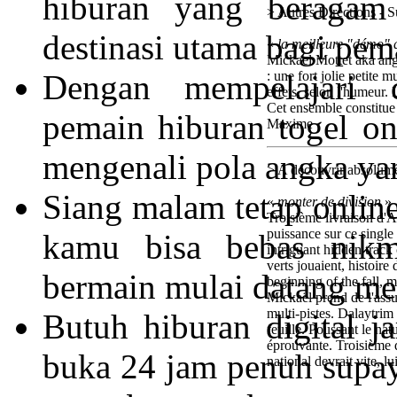
hiburan yang beraga
> Autres Directions -
destinasi utama bagi pema
«
la meilleure "démo" q
Mickael Mottet aka angi
Dengan mempelajari d
: une fort jolie petite
effets, selon l'humeur.
Cet ensemble constitue 
pemain hiburan togel on
Maxime
mengenali pola angka ya
> A découvrir absolumen
Siang malam tetap onlin
«
monter de division
»
Troisième livraison d'A
puissance sur ce single
kamu bisa bebas nik
intriguant hidden track
verts jouaient, histoire
bermain mulai datang me
beginning of the fall, m
Mickaël prend de l'assu
multi-pistes. Dalaytrim
Butuh hiburan digital 
feuille. Poussant le nat
éprouvante. Troisième d
buka 24 jam penuh supa
national devrait vite, l