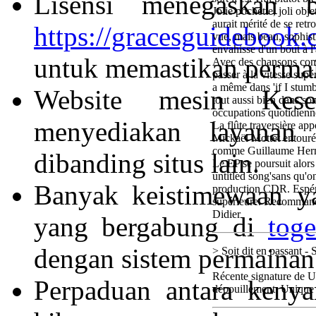
Lisensi menegaskan b
Jolie pochette, joli obj
aurait mérité de se ret
https://gracesguidebook.
vue, mais beau, sophist
envahisse d'un bout à l'
untuk memastikan permai
Avec des chansons comme
passer à la vitesse supé
a même dans 'if I stumb
Website mesin Kes
tout aussi bien dans s
occupations quotidienn
menyediakan layana
La flûte traversière ap
Mickaël Mottet entouré 
comme Guillaume Herm
dibanding situs lain.
Le EP se poursuit alors
untitled song'sans qu'o
Banyak keistimewaan ya
production CDR. Espéron
supérieure. Recomman
Didier
yang bergabung di
toge
dengan sistem permainan 
> Soit dit en passant 
Récente signature de U
Perpaduan antara kenya
dépouillement. Unique 