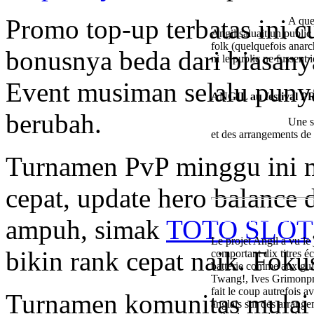
Promo top-up terbatas ini 
A que
Angil saluait un public
folk (quelquefois anarch
bonusnya beda dari biasany
ni le public ne fussent 
Event musiman selalu puny
ANGIL au festival P
berubah.
Une s
et des arrangements de 
Turnamen PvP minggu ini m
cepat, update hero balance d
Chroniques des précé
ampuh, simak
TOTO SLOT
Le projet Angil a vu le
bikin rank cepat naik. Foku
comportant dix titres é
batterie comme aux guit
Twang!, Ives Grimonpre
fait le coup autrefois 
Turnamen komunitas mulai 
anglais sur des arrange