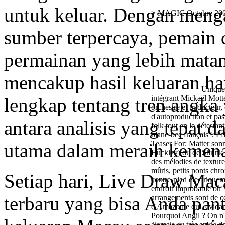
untuk keluar. Dengan meng
> MAGIC Octobre 20
sumber terpercaya, pemain 
permainan yang lebih matan
mencakup hasil keluaran h
Unique 
intégrant Mickaël Motte
lengkap tentang tren angka
orchestre et traducteur,
d'autoproduction et pas
antara analisis yang tepat 
folk tout en le détestan
blanc-bec français”. Eff
Teaser For: Matter son
utama dalam meraih kemena
Buckley) ou de Shrink 
des mélodies de texture
mûris, petits ponts chr
Setiap hari, Live Draw Mac
contre-pied électrique
endroit improbable où 
terbaru yang bisa Anda pan
arrangements sont de ce
d'Amazonie qui, évidant
Pourquoi Angil ? On n'e
“jamais eu très envie d