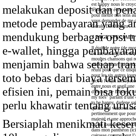
est happy nous le croy
melakukan deposit dan pen
fêlure pour écrire, une
pour mettre nos sens au
metode pembayaran yang am
vous demander de me cro
Gérald De Oliveira
mendukung berbagai opsi tra
+
PAGE SPECIALE
e-wallet, hingga pembayaran
Il était de notre (de mo
ou lire sur angil. Pour
moultes chansons qui re
menjamin bahwa setiap trans
mickael mottet passe d
réuni pour que ce disq
toto bebas dari biaya ters
pour les six autres jou
face à l’objet incroyabl
entre nous et angil une
efisien ini, pemain bisa fo
d’écoute ne finissent to
my toes" parlant d'une 
perlu khawatir tentang urusa
to be happy, darlene sa
qu’un ami vide son sac
pertinemment que pour 
majesté et une approche
Bersiaplah menikmati keseru
qu’un jour une note col
dans mon panthéon (ici 
cuirasse comme peut l’