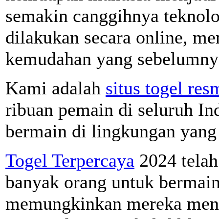
semakin canggihnya teknolog
dilakukan secara online, me
kemudahan yang sebelumnya
Kami adalah
situs togel res
ribuan pemain di seluruh I
bermain di lingkungan yang
Togel Terpercaya
2024 telah
banyak orang untuk bermain 
memungkinkan mereka mengi