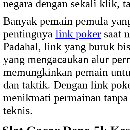
negara dengan sekali klik, 
Banyak pemain pemula yang
pentingnya
link poker
saat 
Padahal, link yang buruk b
yang mengacaukan alur per
memungkinkan pemain untuk
dan taktik. Dengan link pok
menikmati permainan tanpa 
teknis.