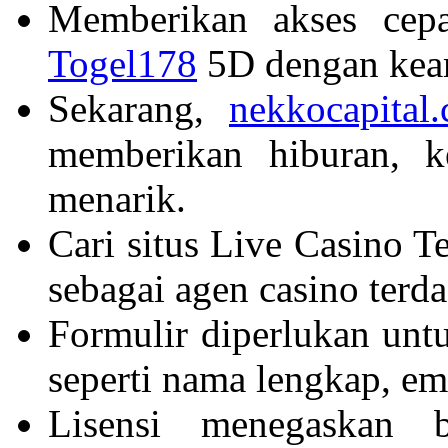
Memberikan akses cep
Togel178
5D dengan keam
Sekarang,
nekkocapital
memberikan hiburan, 
menarik.
Cari situs Live Casino 
sebagai agen casino terdaf
Formulir diperlukan unt
seperti nama lengkap, em
Lisensi menegaskan b