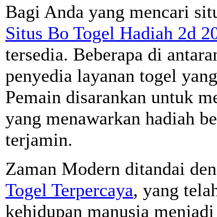
Bagi Anda yang mencari sit
Situs Bo Togel Hadiah 2d 2
tersedia. Beberapa di antara
penyedia layanan togel yang 
Pemain disarankan untuk me
yang menawarkan hadiah be
terjamin.
Zaman Modern ditandai de
Togel Terpercaya
, yang tel
kehidupan manusia menjadi l