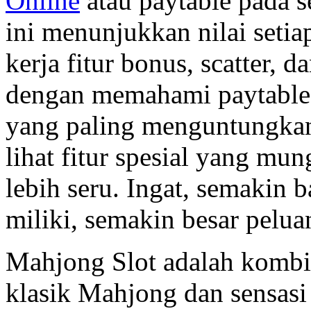
Online
atau paytable pada se
ini menunjukkan nilai setia
kerja fitur bonus, scatter, d
dengan memahami paytable,
yang paling menguntungkan
lihat fitur spesial yang mu
lebih seru. Ingat, semakin
miliki, semakin besar pelu
Mahjong Slot adalah kombi
klasik Mahjong dan sensasi