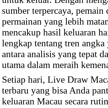
sumber terpercaya, pemain 
permainan yang lebih matan
mencakup hasil keluaran h
lengkap tentang tren angka
antara analisis yang tepat 
utama dalam meraih kemena
Setiap hari, Live Draw Mac
terbaru yang bisa Anda pan
keluaran Macau secara ruti