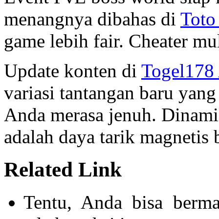
menangnya dibahas di
Toto
game lebih fair. Cheater mul
Update konten di
Togel178 
variasi tantangan baru yan
Anda merasa jenuh. Dinami
adalah daya tarik magnetis 
Related Link
Tentu, Anda bisa berm