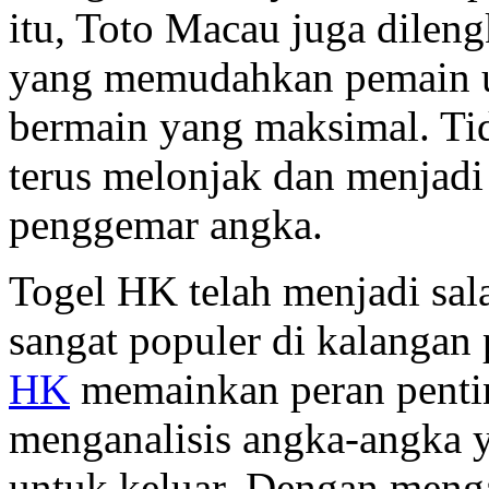
itu, Toto Macau juga dileng
yang memudahkan pemain u
bermain yang maksimal. Tid
terus melonjak dan menjadi
penggemar angka.
Togel HK telah menjadi sal
sangat populer di kalangan 
HK
memainkan peran penti
menganalisis angka-angka y
untuk keluar. Dengan meng