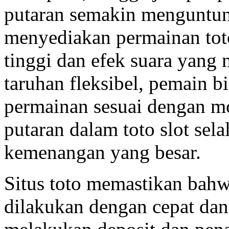
putaran semakin menguntu
menyediakan permainan toto
tinggi dan efek suara yang
taruhan fleksibel, pemain b
permainan sesuai dengan mo
putaran dalam toto slot sel
kemenangan yang besar.
Situs toto memastikan bahwa
dilakukan dengan cepat dan